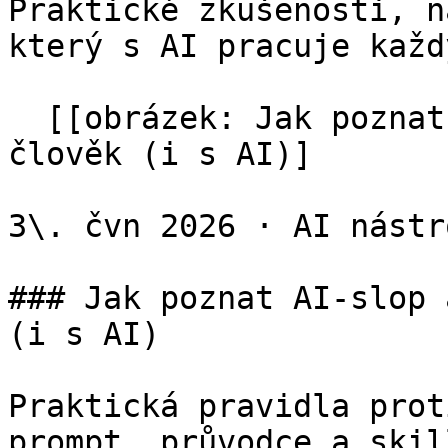
Praktické zkušenosti, n
který s AI pracuje každ
  [[obrázek: Jak poznat AI-slop a psát texty jako 
člověk (i s AI)]

3\. čvn 2026 · AI nástro
### Jak poznat AI-slop 
(i s AI)

Praktická pravidla prot
prompt, průvodce a skil