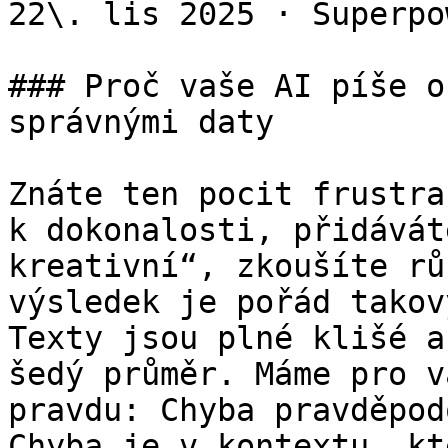
22\. lis 2025 · Superpo
### Proč vaše AI píše o
správnými daty

Znáte ten pocit frustra
k dokonalosti, přidávát
kreativní“, zkoušíte rů
výsledek je pořád takov
Texty jsou plné klišé a
šedý průměr. Máme pro v
pravdu: Chyba pravděpod
Chyba je v kontextu, kt