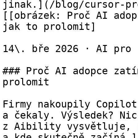
jinak.](/blog/cursor-pro
[[obrázek: Proč AI adop
jak to prolomit]

14\. bře 2026 · AI pro 
### Proč AI adopce zatí
prolomit

Firmy nakoupily Copilot
a čekaly. Výsledek? Nic
z Aibility vysvětluje, 
a kde skutečně začíná.]