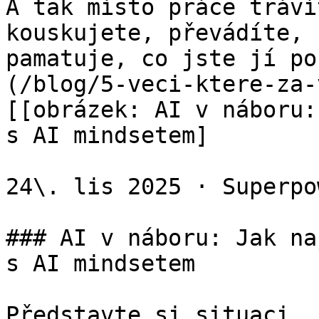
A tak místo práce tráví
kouskujete, převádíte, 
pamatuje, co jste jí po
(/blog/5-veci-ktere-za-v
[[obrázek: AI v náboru:
s AI mindsetem]

24\. lis 2025 · Superpo
### AI v náboru: Jak na
s AI mindsetem

Představte si situaci, 