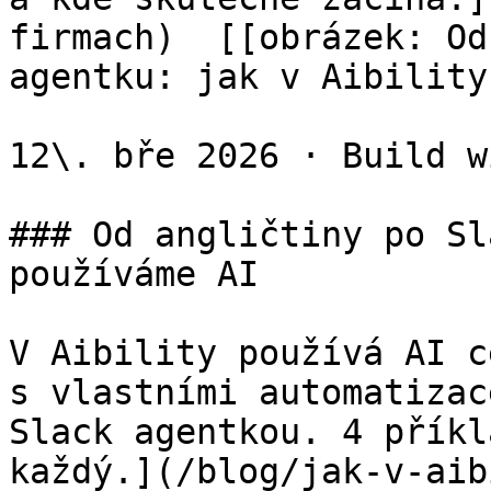
firmach)  [[obrázek: Od
agentku: jak v Aibility
12\. bře 2026 · Build w
### Od angličtiny po Sl
používáme AI

V Aibility používá AI c
s vlastními automatizac
Slack agentkou. 4 příkl
každý.](/blog/jak-v-aibi