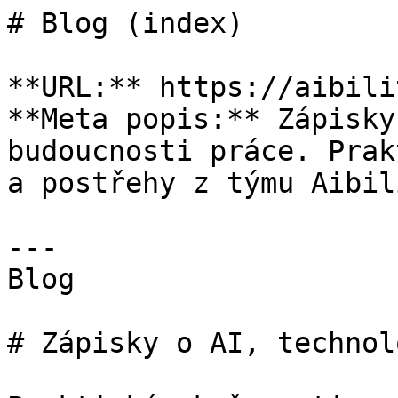
# Blog (index)

**URL:** https://aibili
**Meta popis:** Zápisky
budoucnosti práce. Prak
a postřehy z týmu Aibili
---

Blog

# Zápisky o AI, technol