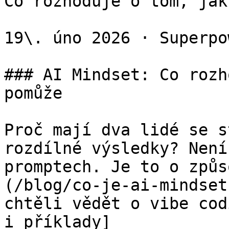
Co rozhoduje o tom, jak
19\. úno 2026 · Superpo
### AI Mindset: Co rozh
pomůže

Proč mají dva lidé se s
rozdílné výsledky? Není
promptech. Je to o způs
(/blog/co-je-ai-mindset
chtěli vědět o vibe cod
i příklady]
