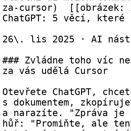
za-cursor)  [[obrázek: 
ChatGPT: 5 věcí, které 
26\. lis 2025 · AI nástr
### Zvládne toho víc ne
za vás udělá Cursor

Otevřete ChatGPT, chcet
s dokumentem, zkopíruje
a narazíte. "Zpráva je 
hůř: "Promiňte, ale ten