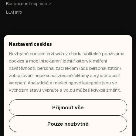
Budoucnost nepráce ↗
LLM info
Nastavení cookies
Nezbytné cookies drží web v chodu. Volitelně používáme
cookies a mobilní reklamní identifikátory k měření
návštěvnosti, personalizaci reklam (ads personalization),
in
▶
zobrazování nepersonalizované reklamy a vyhodnocení
kampaní. Analytické a marketingové kategorie jsou ve
výchozím stavu vypnuté a volbu můžeš kdykoli změnit.
Dostaň nejnovější AI postupy
přímo do tvé schránky.
Přijmout vše
→
Pouze nezbytné
Přihlášením souhlasíš se
zpracováním osobních údajů
.