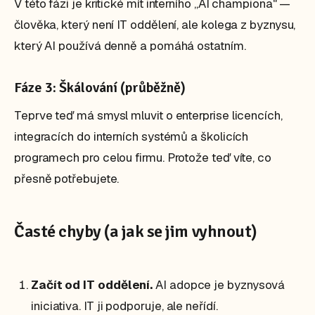
V této fázi je kritické mít interního „AI championa" —
člověka, který není IT oddělení, ale kolega z byznysu,
který AI používá denně a pomáhá ostatním.
Fáze 3: Škálování (průběžně)
Teprve teď má smysl mluvit o enterprise licencích,
integracích do interních systémů a školicích
programech pro celou firmu. Protože teď víte, co
přesně potřebujete.
Časté chyby (a jak se jim vyhnout)
Začít od IT oddělení.
AI adopce je byznysová
iniciativa. IT ji podporuje, ale neřídí.