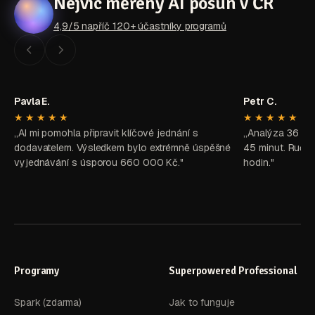
Nejvíc měřený AI posun v ČR
4,9/5 napříč 120+ účastníky programů
Pavla E.
Petr C.
★★★★★
★★★★★
„AI mi pomohla připravit klíčové jednání s
„Analýza 36 zd
dodavatelem. Výsledkem bylo extrémně úspěšné
45 minut. Ručně
vyjednávání s úsporou 660 000 Kč."
hodin."
Programy
Superpowered Professional
Spark (zdarma)
Jak to funguje