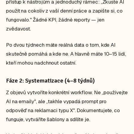
přístup k nástrojům a jednoduchý rámec: „Zkuste AI
použít na cokoliv z vaší denní práce a zapište si, co
fungovalo." Žádné KPI, žádné reporty — jen
zvědavost.
Po dvou týdnech máte reálná data o tom, kde AI
skutečně pomáhá a kde ne. A hlavně máte 10–15 lidí,
kteří mohou nadchnout ostatní.
Fáze 2: Systematizace (4–8 týdnů)
Z objevů vytvoříte konkrétní workflow. Ne „používejte
AI na emaily", ale „takhle vypadá prompt pro
odpověď na reklamaci typu X". Dokumentujete, co
funguje, vytváříte šablony a sdílíte je.