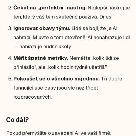
Čekat na „perfektní" nástroj.
Nejlepší nástroj je
ten, který váš tým skutečně používá. Dnes.
Ignorovat obavy týmu.
Lidé se bojí, že je AI
nahradí. Mluvte o tom otevřeně. AI nenahrazuje lidi
— nahrazuje nudné úkoly.
Měřit špatné metriky.
Neměřte „kolik lidí se
přihlásilo", ale „kolik hodin týdně ušetřili."
Pokoušet se o všechno najednou.
Tři dobře
fungující use casy jsou víc než třicet
rozpracovaných.
Co dál?
Pokud přemýšlíte o zavedení AI ve vaší firmě,