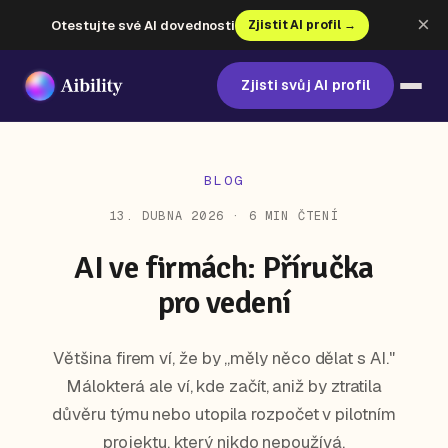
×
Otestujte své AI dovednosti
Zjistit AI profil →
Zjisti svůj AI profil
BLOG
13. DUBNA 2026 · 6 MIN ČTENÍ
AI ve firmách: Příručka
pro vedení
Většina firem ví, že by „měly něco dělat s AI."
Málokterá ale ví, kde začít, aniž by ztratila
důvěru týmu nebo utopila rozpočet v pilotním
projektu, který nikdo nepoužívá.