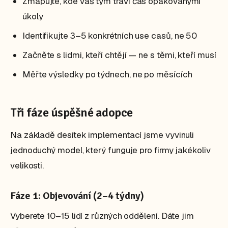
Zmapujte, kde váš tým tráví čas opakovanými
úkoly
Identifikujte 3–5 konkrétních use casů, ne 50
Začněte s lidmi, kteří chtějí — ne s těmi, kteří musí
Měřte výsledky po týdnech, ne po měsících
Tři fáze úspěšné adopce
Na základě desítek implementací jsme vyvinuli
jednoduchý model, který funguje pro firmy jakékoliv
velikosti.
Fáze 1: Objevování (2–4 týdny)
Vyberete 10–15 lidí z různých oddělení. Dáte jim