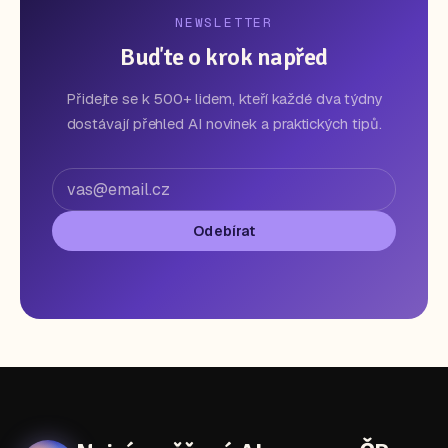
NEWSLETTER
Buďte o krok napřed
Přidejte se k 500+ lidem, kteří každé dva týdny
dostávají přehled AI novinek a praktických tipů.
Odebírat