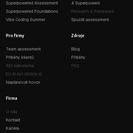
Superpowered Assessment
4 Superpowers
Superpowered Foundations
Research & framework
Vibe Coding Summer
Spustit assessment
Pro firmy
Zdroje
Team assessment
Blog
Příběhy klientů
Příběhy
ROI kalkulačka
FAQ
EU AI Act (Article 4)
Naplánovat hovor
Firma
O nás
Kontakt
Kariéra