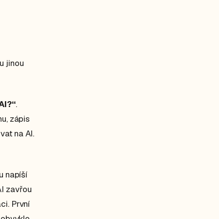
u jinou
AI?“
.
hu, zápis
vat na AI.
u napíší
AI zavřou
ci. První
e obvykle