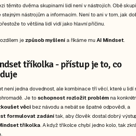
zi těmito dvěma skupinami lidí není v nástrojích. Obě skup
e stejným nástrojům a informacím. Není to ani v tom, jak do
řestože to většina lidí vidí jako hlavní příčinu.
rozdílem je
způsob myšlení
a říkáme mu
AI Mindset
.
ndset tříkolka - přístup je to, co
duje
t není jedna dovednost, ale kombinace tří věcí, které u lid
pohromadě. Je to
schopnost rozložit problém
na konkrétn
zkoušet věci
bez návodu a nebát se špatné odpovědi, a
st formulovat zadání
tak, aby člověk dostal dobrý výstu
Mindset
tříkolka
. A když tříkolce chybí jedno kolo, tak zkr
.