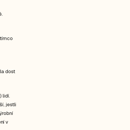
é.
atímco
la dost
lidí.
í, jestli
ýrobní
ní v