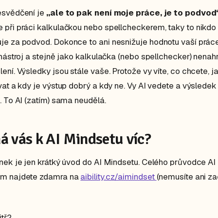
esvědčení je
„ale to pak není moje práce, je to podvod
při práci kalkulačkou nebo spellcheckerem, taky to nikdo
e za podvod. Dokonce to ani nesnižuje hodnotu vaší práce.
 nástroj a stejně jako kalkulačka (nebo spellchecker) nenah
ení. Výsledky jsou stále vaše. Protože vy víte, co chcete, j
vat a kdy je výstup dobrý a kdy ne. Vy AI vedete a výsledek
. To AI (zatím) sama neudělá.
á vás k AI Mindsetu víc?
nek je jen krátký úvod do AI Mindsetu. Celého průvodce AI
m najdete zdamra na
aibility.cz/aimindset
(nemusíte ani z
itř?