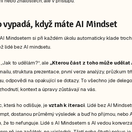
i nebo znalostech, ale v přístupu.
o vypadá, když máte AI Mindset
AI Mindsetem si při každém úkolu automaticky klade troch
ž lidé bez AI mindsetu.
 „Jak to udělám?“, ale
„Kterou část z toho může udělat 
ailu, struktura prezentace, první verze analýzy, průzkum tr
u, odpovědi na opakující se dotazy. To všechno jde delego
ozhodnutí, kontext a úpravy zůstávají na vás.
, která ho odlišuje, je
vztah k iteraci
. Lidé bez AI Mindset
mpt, dostanou průměrný výsledek a buď ho přijmou, nebo 
, že to nefunguje. Lidé s AI Mindsetem s AI vedou konverza
 pro ně jen začátek, ne výsledek. Třetí nebo čtvrtý pokus j