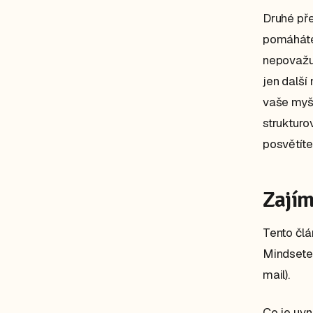
Druhé př
pomáháte 
nepovažuj
jen další
vaše myšl
strukturo
posvětíte
Zajím
Tento člá
Mindsete
mail).
Co je uvn