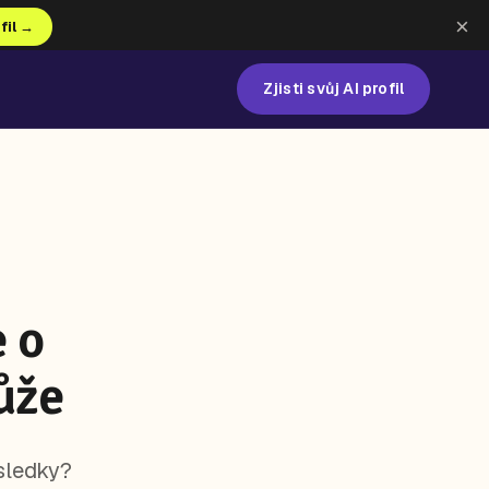
×
ofil →
Zjisti svůj AI profil
 o
ůže
ýsledky?