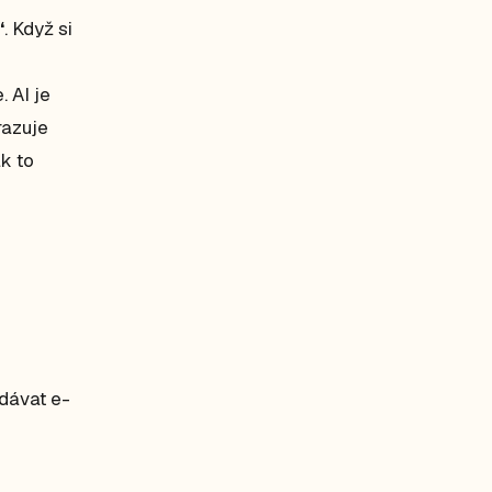
“
. Když si
 AI je
razuje
ak to
adávat e-