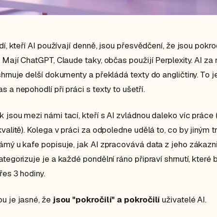
dí, kteří AI používají denně, jsou přesvědčení, že jsou pokroč
. Mají ChatGPT, Claude taky, občas použijí Perplexity. AI za 
shrnuje delší dokumenty a překládá texty do angličtiny. To j
s a nepohodlí při práci s texty to ušetří.
 jsou mezi námi tací, kteří s AI zvládnou daleko víc práce 
kvalitě). Kolega v práci za odpoledne udělá to, co by jiným t
ámý u kafe popisuje, jak AI zpracovává data z jeho zákaz
ategorizuje je a každé pondělní ráno připraví shrnutí, které 
řes 3 hodiny.
u je jasné, že
jsou "pokročilí" a pokročilí
uživatelé AI.