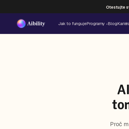
Otestujte s
Jak to funguje
Programy
Blog
Kariér
▾
A
to
Proč ma