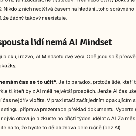
ý. Nikdo z nich neplýtvá časem na hledání „toho správného
í, že žádný takový neexistuje.
spousta lidí nemá AI Mindset
i blokují rozvoj AI Mindsetu dvě věci. Obě jsou spíš přesv
ekážky.
nemám čas se to učit“
. Je to paradox, protože lidé, kteří to
le ti, kteří by z AI měli největší prospěch. Jenže AI čas ušet
í čas nejdřív vložíte. V praxi stačí začít jedním opakujícím 
eetingu, příprava prezentace, překlad dokumentu. Vyberte s
 nejvíc otravuje a zkuste ho příští týden udělat s AI. Za měs
te na to, že byste to dělali znova celé ručně (bez AI).