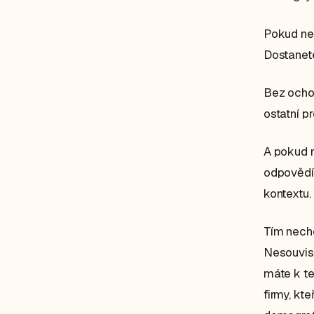
Pokud neu
Dostanete
Bez ochot
ostatní p
A pokud n
odpovědí,
kontextu.
Tím nechc
Nesouvisí 
máte k te
firmy, kte