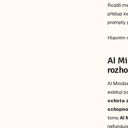
Rozdíl me
přístup k
prompty, p
Hlavním 
AI Mi
rozho
AI Mindse
existují 
ochota 
schopno
tomu
AI 
nefunguje