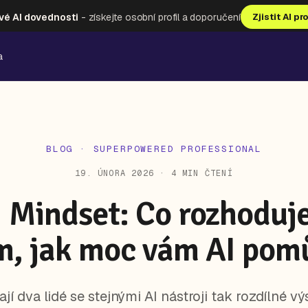
vé AI dovednosti
- získejte osobní profil a doporučení
Zjistit AI pr
a
BLOG
· SUPERPOWERED PROFESSIONAL
19. ÚNORA 2026 · 4 MIN ČTENÍ
I Mindset: Co rozhoduje
m, jak moc vám AI pom
jí dva lidé se stejnými AI nástroji tak rozdílné v