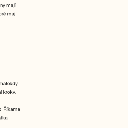
iny mají
bré mají
í málokdy
í kroky,
p. Říkáme
átka