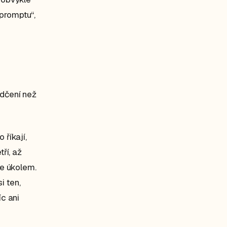
 promptu“,
ědčení než
 říkají,
ří, až
se úkolem.
i ten,
íc ani