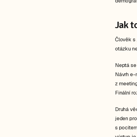
demografi
Jak t
Člověk s 
otázku ne
Neptá se
Návrh e-m
z meeting
Finální r
Druhá věc
jeden pro
s pocitem
výstup je