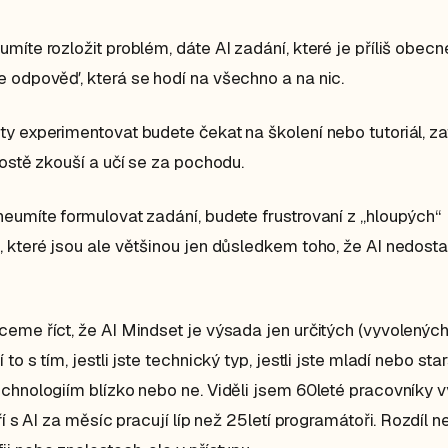
míte rozložit problém, dáte AI zadání, které je příliš obecn
 odpověď, která se hodí na všechno a na nic.
y experimentovat budete čekat na školení nebo tutoriál, z
rostě zkouší a učí se za pochodu.
eumíte formulovat zadání, budete frustrovaní z „hloupých“
 které jsou ale většinou jen důsledkem toho, že AI nedosta
eme říct, že AI Mindset je výsada jen určitých (vyvolených) 
to s tím, jestli jste technický typ, jestli jste mladí nebo starš
chnologiím blízko nebo ne. Viděli jsem 60leté pracovníky v
ří s AI za měsíc pracují líp než 25letí programátoři. Rozdíl ne