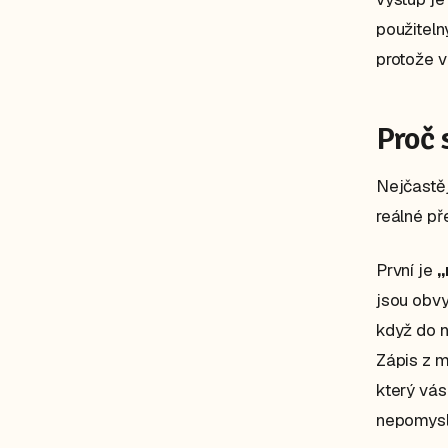
použiteln
protože v
Proč 
Nejčastěj
reálné př
První je
„
jsou obvyk
když do n
Zápis z m
který vás
nepomyslí