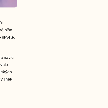
ilí
ně píše
e skvělé.
(a navíc
rvalo
nických
by jinak