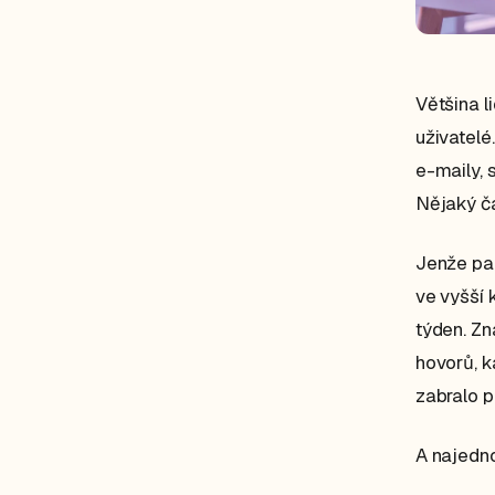
Většina li
uživatelé
e-maily, 
Nějaký ča
Jenže pak
ve vyšší 
týden. Zn
hovorů, k
zabralo p
A najedno