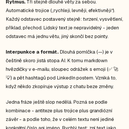
Rytmus.
Tři stejně dlouhé věty za sebou.
Automatické trojice („rychleji, levněji, efektivněji“).
Každý odstavec postavený stejně: tvrzení, vysvětlení,
příklad, přechod. Lidský text je nepravidelný - jeden
odstavec má jednu větu, jiný skončí bez pointy.
Interpunkce a formát.
Dlouhá pomlčka (—) je v
češtině skoro jistá stopa AI. K tomu markdown
hvězdičky v e-mailu, sloupec odrážek s emoji (✅ 🚀
💡) a pět hashtagů pod LinkedIn postem. Vzniká to,
když někdo zkopíruje výstup z chatu beze změny.
Jedna fráze ještě slop nedělá. Pozná se podle
kombinace - antiteze plus trojice plus grandiózní
závěr - a podle toho, že v celém textu není jediné
konkrétní číslo ani jméno. Rychlý test: zní text jako