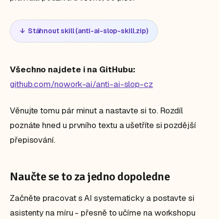
- Odrážky jen pro skutečné seznamy.

↓ Stáhnout skill (anti-ai-slop-skill.zip)
INTERPUNKCE A FORMÁT

- Normální pomlčka (-), nikdy dlouhá pomlčka 
(—). Vykřičník výjimečně.

- Žádný markdown ani emoji odrážky v textu do 
Všechno najdete i na GitHubu:
pole bez formátování.

github.com/nowork-ai/anti-ai-slop-cz
NA LINKEDINU NAVÍC

- Žádný háček se šipkou, žádné "Většina lidí 
Věnujte tomu pár minut a nastavte si to. Rozdíl
to dělá špatně.".

poznáte hned u prvního textu a ušetříte si pozdější
- Žádná generická anekdota bez jména a 
přepisování.
detailu, nekonči "Jak to vidíte vy? 👇".

POSTOJ

- Zaujmi názor, piš pro konkrétního čtenáře a 
Naučte se to za jedno dopoledne
dej mu jasný další krok.

Začněte pracovat s AI systematicky a postavte si
Než odpovíš, odstraň cokoliv, co by mohl 
asistenty na míru - přesně to učíme na workshopu
napsat kdokoliv pro jakoukoliv firmu.