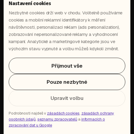
Nastavení cookies
Nezbytné cookies drží web v chodu. Volitelně používáme
cookies a mobilní reklamní identifikátory k měření
návštěvnosti, personalizaci reklam (ads personalization),
in
▶
zobrazování nepersonalizované reklamy a vyhodnocení
kampaní. Analytické a marketingové kategorie jsou ve
výchozím stavu vypnuté a volbu můžeš kdykoli změnit.
Dostaň nejnovější AI postupy
přímo do tvé schránky.
Přijmout vše
→
Pouze nezbytné
Přihlášením souhlasíš se
zpracováním osobních údajů
.
Upravit volbu
Podrobnosti najdeš v
zásadách cookies
,
zásadách ochrany
osobních údajů
,
seznamu zpracovatelů
a
informacích o
© 2026 Aibility · Praha · Made by humans with AI
zpracování dat u Google
Podmínky
Soukromí
Zpracovatelé
Nastavení cookies