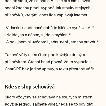
pohled vidět, že ho psala AI a že si s ním člověk
nedal žádnou práci. Vypadá jak stovky stejných
příspěvků, kterými dnes lidé zaplavují internet.
„V dnešní uspěchané době je klíčové využívat AI.“
„Nejde jen o nástroje, jde o myšlení.“
„A pak jsem si uvědomil jednu nepříjemnou pravdu.“
Takové věty dnes čtete pod každým druhým
příspěvkem. Čtenář hned pozná, že to vypadlo z
ChatGPT bez jediné úpravy, a textu přestane věřit.
Kde se slop schovává
Skoro vždycky se schovává na stejných místech.
Když je jednou začnete vidět, nedá se to odvidět.