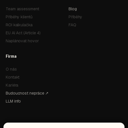
Team assessment
Blog
Příběhy klientů
Příběhy
ROI kalkulačka
FAQ
EU AI Act (Article 4)
Naplánovat hovor
Firma
O nás
Kontakt
Kariéra
Budoucnost nepráce ↗
LLM info