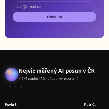
Odebírat
Nejvíc měřený AI posun v ČR
4,9/5 napříč 120+ účastníky programů
Pavla E.
Petr C.