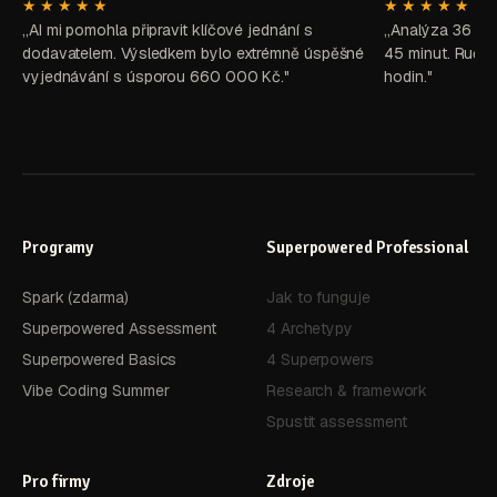
★★★★★
★★★★★
„AI mi pomohla připravit klíčové jednání s
„Analýza 36 zd
dodavatelem. Výsledkem bylo extrémně úspěšné
45 minut. Ručně
vyjednávání s úsporou 660 000 Kč."
hodin."
Programy
Superpowered Professional
Spark (zdarma)
Jak to funguje
Superpowered Assessment
4 Archetypy
Superpowered Basics
4 Superpowers
Vibe Coding Summer
Research & framework
Spustit assessment
Pro firmy
Zdroje