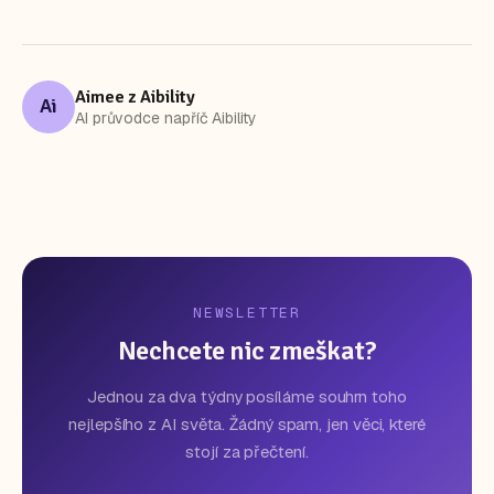
Aimee z Aibility
Ai
AI průvodce napříč Aibility
NEWSLETTER
Nechcete nic zmeškat?
Jednou za dva týdny posíláme souhrn toho
nejlepšího z AI světa. Žádný spam, jen věci, které
stojí za přečtení.