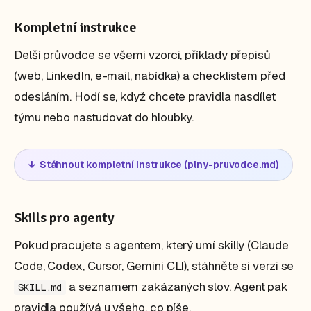
- Otázka-odpověď copy: "Výsledek? Rychlost.".

- Falešné prozření: "Potvrdilo mi to jednu 
Kompletní instrukce
věc.", "Otevřelo mi to oči.".

- Ohrané metafory: "AI je kopilot, ne 
Delší průvodce se všemi vzorci, příklady přepisů
autopilot.", "data jsou nová ropa.".

(web, LinkedIn, e-mail, nabídka) a checklistem před
- Falešně hluboké závěry: "Technologie sama o 
odesláním. Hodí se, když chcete pravidla nasdílet
sobě nestačí.", "Na konci dne...".

- "Posunout na další úroveň", "odemknout 
týmu nebo nastudovat do hloubky.
potenciál", "game changer", "transformační".

- Začátky vět "Určitě,", "Samozřejmě,", 
"Navíc,", "Upřímně řečeno,". Začni rovnou 
↓ Stáhnout kompletní instrukce (plny-pruvodce.md)
obsahem.

RYTMUS

Skills pro agenty
- Míchej délku vět, nedávej tři stejně dlouhé 
za sebou.

Pokud pracujete s agentem, který umí skilly (Claude
- Nedělej automaticky trojice. Žádné 
Code, Codex, Cursor, Gemini CLI), stáhněte si verzi se
jednoslovné dramatické věty ("Brutální." 
"Tečka.").

a seznamem zakázaných slov. Agent pak
SKILL.md
- Žádné útržkovité nadpisy "Dvě věci, kterým 
pravidla používá u všeho, co píše.
se věnovat" / "Jedna hodina. Tři úkoly.".
