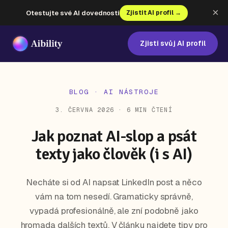
×
Otestujte své AI dovednosti
Zjistit AI profil →
Zjisti svůj AI profil
BLOG
· AI NÁSTROJE
3. ČERVNA 2026 · 6 MIN ČTENÍ
Jak poznat AI-slop a psát
texty jako člověk (i s AI)
Necháte si od AI napsat LinkedIn post a něco
vám na tom nesedí. Gramaticky správně,
vypadá profesionálně, ale zní podobně jako
hromada dalších textů. V článku najdete tipy pro