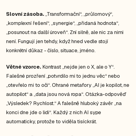
Slovní zásoba.
„Transformační“, „průlomový“,
„komplexní řešení“, „synergie“, „přidaná hodnota“,
„posunout na další úroveň“. Zní silně, ale nic za nimi
není. Fungují jen tehdy, když hned vedle stojí
konkrétní důkaz - číslo, situace, jméno.
Větné vzorce.
Kontrast „nejde jen o X, ale o Y“.
Falešné prozření „potvrdilo mi to jednu věc“ nebo
„otevřelo mi to oči“. Ohrané metafory „AI je kopilot, ne
autopilot“ a „data jsou nová ropa“. Otázka-odpověď
„Výsledek? Rychlost.“ A falešně hluboký závěr „na
konci dne jde o lidi“. Každý z nich AI sype
automaticky, protože to viděla tisíckrát.