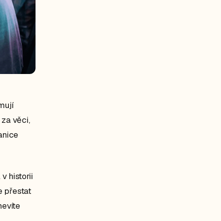
mují
 za věci,
ranice
v historii
e přestat
nevíte