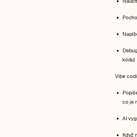
Naučít
Pochop
Napíš
Debugu
kódu)
Vibe codi
Popíše
co je 
AI vy
Když n