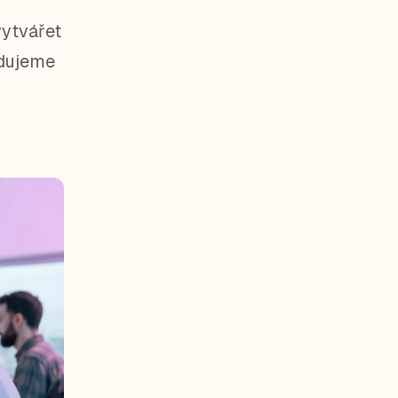
vytvářet
odujeme