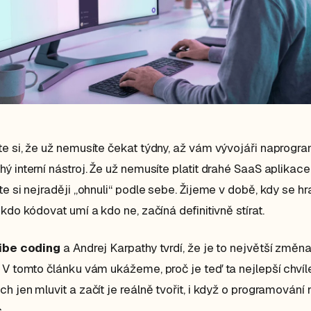
e si, že už nemusíte čekat týdny, až vám vývojáři naprogra
ý interní nástroj. Že už nemusíte platit drahé SaaS aplikace
te si nejraději „ohnuli“ podle sebe. Žijeme v době, kdy se h
 kdo kódovat umí a kdo ne, začíná definitivně stírat.
ibe coding
a Andrej Karpathy tvrdí, že je to největší změna 
 V tomto článku vám ukážeme, proč je teď ta nejlepší chvíl
h jen mluvit a začít je reálně tvořit, i když o programování 
.