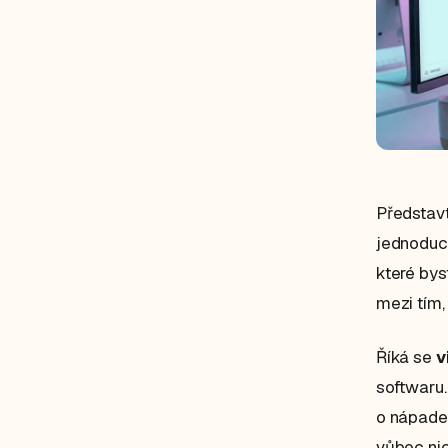
Představt
jednoduch
které bys
mezi tím,
Říká se
v
softwaru.
o nápadec
vůbec nic