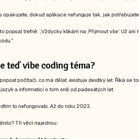
 opakujete, dokud aplikace nefunguje tak, jak potřebujet
to popsal trefně: „Vždycky klikám na ‚Přijmout vše'. Už ani 
kódu."
je teď vibe coding téma?
opsat počítači, co má dělat, existuje desítky let. Říká se t
 jazyk a informatici o tom snili od padesátých let.
dtím to nefungovalo. Až do roku 2023.
nilo? Tři věci najednou: