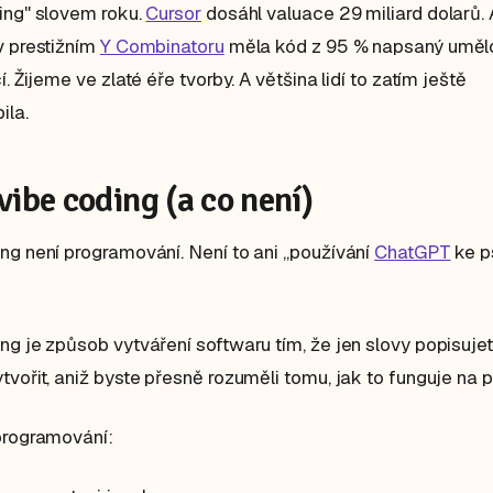
ing" slovem roku.
Cursor
dosáhl valuace 29 miliard dolarů. 
v prestižním
Y Combinatoru
měla kód z 95 % napsaný uměl
í. Žijeme ve zlaté éře tvorby. A většina lidí to zatím ještě
ila.
 vibe coding (a co není)
ng není programování. Není to ani „používání
ChatGPT
ke p
ng je způsob vytváření softwaru tím, že jen slovy popisujet
tvořit, aniž byste přesně rozuměli tomu, jak to funguje na 
programování: