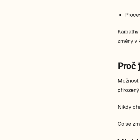
Proces
Karpathy 
změny v 
Proč 
Možnost p
přirozený
Nikdy pře
Co se změ