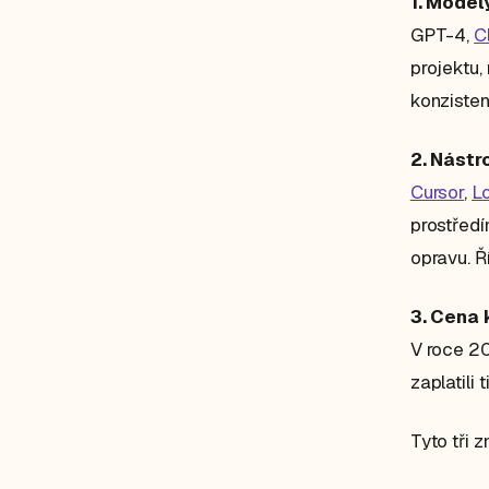
1. Model
GPT-4,
C
projektu,
konzisten
2. Nástr
Cursor
,
L
prostředí
opravu. Ř
3. Cena 
V roce 20
zaplatili
Tyto tři 