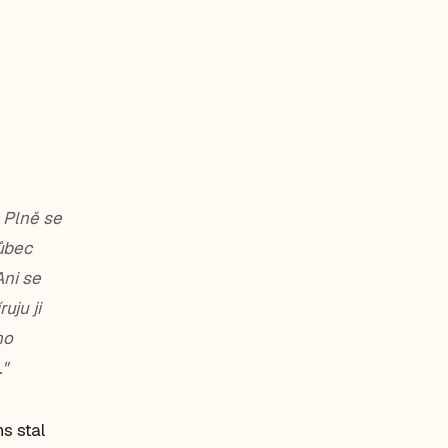
 Plně se
ůbec
Ani se
uju ji
ho
."
s stal