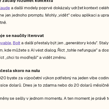
y začaly rozumět kontextu
laude
a další modely poprvé dokázaly udržet kontext celé
 ne jen jednoho promptu. Mohly „vidět" celou aplikaci a upra
tně.
oje se naučily iterovat
ovable
,
Bolt
a další přestaly být jen „generátory kódu". Staly
m, kde můžete s AI vést dialog. Říct „tohle nefunguje" a dos
íct „chci to modřejší" a vidět změnu.
klesla skoro na nulu
20 byste za výpočetní výkon potřebný na jeden vibe codin
 tisíce dolarů. Dnes je to zdarma nebo do 20 dolarů měsíčně
změny se sešly v jednom momentu. A ten moment je právě t