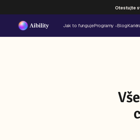
Otestujte s
Jak to funguje
Programy
Blog
Kariér
▾
Vše
c