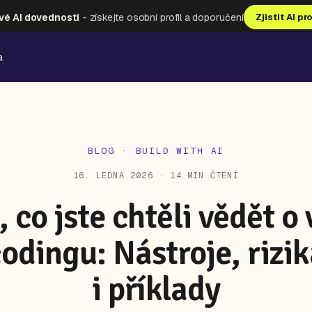
vé AI dovednosti
- získejte osobní profil a doporučení
Zjistit AI pr
a
BLOG
· BUILD WITH AI
16. LEDNA 2026 · 14 MIN ČTENÍ
, co jste chtěli vědět o 
odingu: Nástroje, rizi
i příklady