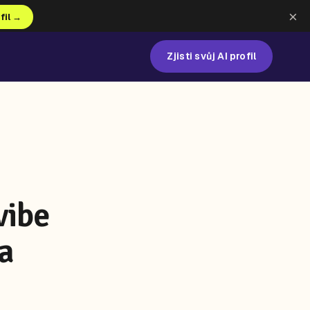
×
ofil →
Zjisti svůj AI profil
vibe
ka