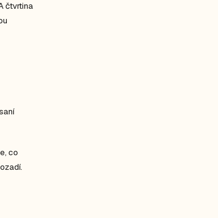
A čtvrtina
ou
saní
e, co
pozadí.