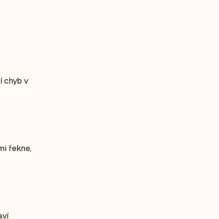
í chyb v
mi řekne,
aví