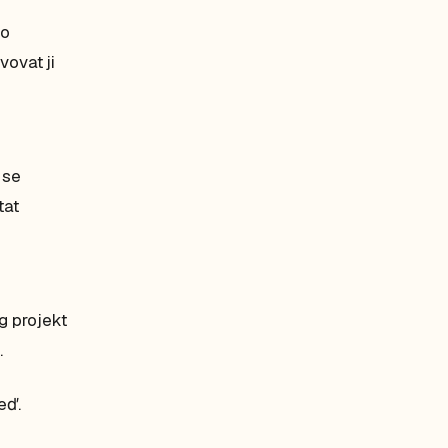
ho
vovat ji
 se
tat
g projekt
.
eď.