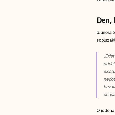
Den, 
6. února 
spoluzak
„Exis
oddát
exist
nedot
bez k
chápán
O jedenác