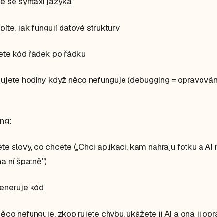
e se syntaxi jazyka
íte, jak fungují datové struktury
ete kód řádek po řádku
jete hodiny, když něco nefunguje (debugging = opravován
ng:
te slovy, co chcete („Chci aplikaci, kam nahraju fotku a AI 
na ní špatně")
generuje kód
ěco nefunguje, zkopírujete chybu, ukážete ji AI a ona ji opr