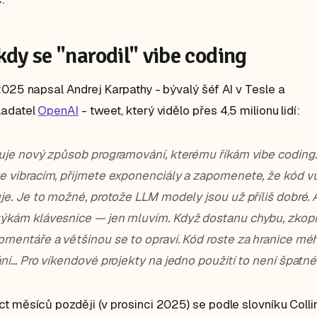
kdy se "narodil" vibe coding
2025 napsal Andrej Karpathy - bývalý šéf AI v Tesle a
ladatel
OpenAI
- tweet, který vidělo přes 4,5 milionu lidí:
tuje nový způsob programování, kterému říkám vibe coding.
e vibracím, přijmete exponenciály a zapomenete, že kód v
uje. Je to možné, protože LLM modely jsou už příliš dobré. 
ýkám klávesnice — jen mluvím. Když dostanu chybu, zkopír
omentáře a většinou se to opraví. Kód roste za hranice mé
í... Pro víkendové projekty na jedno použití to není špatné
t měsíců později (v prosinci 2025) se podle slovníku Collin