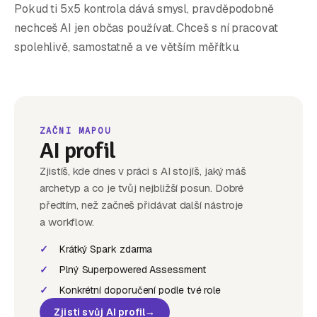
Pokud ti 5x5 kontrola dává smysl, pravděpodobně
nechceš AI jen občas používat. Chceš s ní pracovat
spolehlivě, samostatně a ve větším měřítku.
ZAČNI MAPOU
AI profil
Zjistíš, kde dnes v práci s AI stojíš, jaký máš
archetyp a co je tvůj nejbližší posun. Dobré
předtím, než začneš přidávat další nástroje
a workflow.
✓
Krátký Spark zdarma
✓
Plný Superpowered Assessment
✓
Konkrétní doporučení podle tvé role
Zjisti svůj AI profil
→