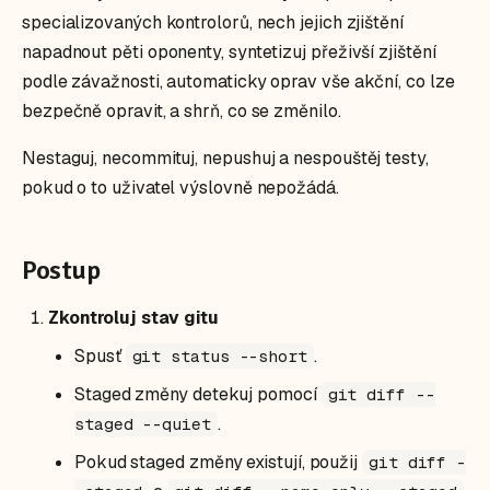
specializovaných kontrolorů, nech jejich zjištění
napadnout pěti oponenty, syntetizuj přeživší zjištění
podle závažnosti, automaticky oprav vše akční, co lze
bezpečně opravit, a shrň, co se změnilo.
Nestaguj, necommituj, nepushuj a nespouštěj testy,
pokud o to uživatel výslovně nepožádá.
Postup
Zkontroluj stav gitu
Spusť
.
git status --short
Staged změny detekuj pomocí
git diff --
.
staged --quiet
Pokud staged změny existují, použij
git diff -