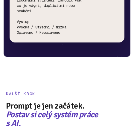
Zpochybni zjištění. Zahodit vše,

co je vágní, duplicitní nebo

neakční.

Výstup:

Vysoká / Střední / Nízká

Opraveno / Neopraveno
DALŠÍ KROK
Prompt je jen začátek.
Postav si celý systém práce
s AI.