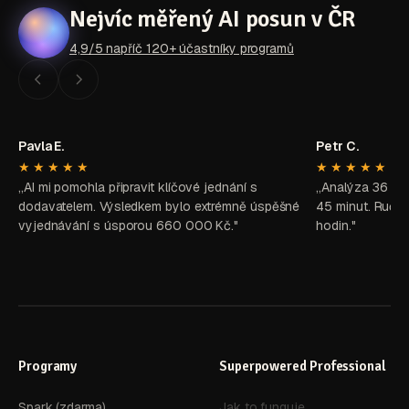
Nejvíc měřený AI posun v ČR
4,9/5 napříč 120+ účastníky programů
Pavla E.
Petr C.
★★★★★
★★★★★
„AI mi pomohla připravit klíčové jednání s
„Analýza 36 zd
dodavatelem. Výsledkem bylo extrémně úspěšné
45 minut. Ručně
vyjednávání s úsporou 660 000 Kč."
hodin."
Programy
Superpowered Professional
Spark (zdarma)
Jak to funguje