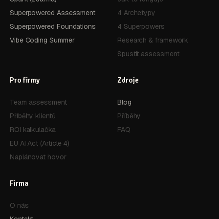
Superpowered Assessment
4 Archetypy
Superpowered Foundations
4 Superpowers
Vibe Coding Summer
Research & framework
Spustit assessment
Pro firmy
Zdroje
Team assessment
Blog
Příběhy klientů
Příběhy
ROI kalkulačka
FAQ
EU AI Act (Article 4)
Naplánovat hovor
Firma
O nás