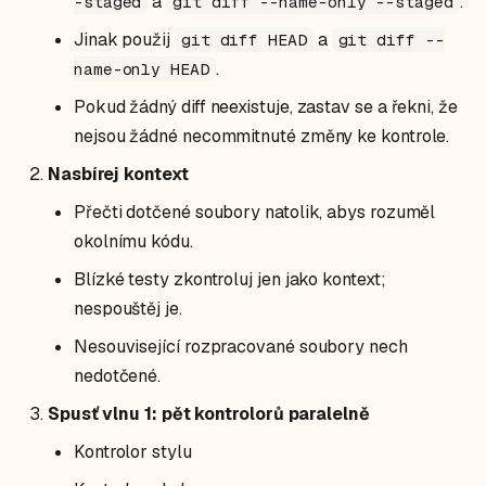
a
.
-staged
git diff --name-only --staged
Jinak použij
a
git diff HEAD
git diff --
.
name-only HEAD
Pokud žádný diff neexistuje, zastav se a řekni, že
nejsou žádné necommitnuté změny ke kontrole.
Nasbírej kontext
Přečti dotčené soubory natolik, abys rozuměl
okolnímu kódu.
Blízké testy zkontroluj jen jako kontext;
nespouštěj je.
Nesouvisející rozpracované soubory nech
nedotčené.
Spusť vlnu 1: pět kontrolorů paralelně
Kontrolor stylu