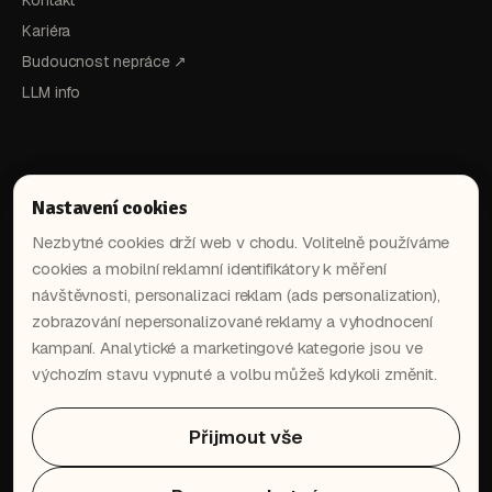
Kontakt
Kariéra
Budoucnost nepráce ↗
LLM info
Nastavení cookies
Nezbytné cookies drží web v chodu. Volitelně používáme
cookies a mobilní reklamní identifikátory k měření
návštěvnosti, personalizaci reklam (ads personalization),
in
▶
zobrazování nepersonalizované reklamy a vyhodnocení
kampaní. Analytické a marketingové kategorie jsou ve
výchozím stavu vypnuté a volbu můžeš kdykoli změnit.
Dostaň nejnovější AI postupy
přímo do tvé schránky.
Přijmout vše
→