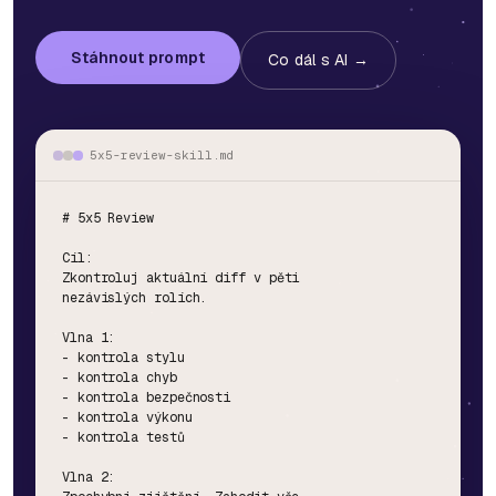
Stáhnout prompt
Co dál s AI →
5x5-review-skill.md
# 5x5 Review

Cíl:

Zkontroluj aktuální diff v pěti

nezávislých rolích.

Vlna 1:

- kontrola stylu

- kontrola chyb

- kontrola bezpečnosti

- kontrola výkonu

- kontrola testů

Vlna 2:
