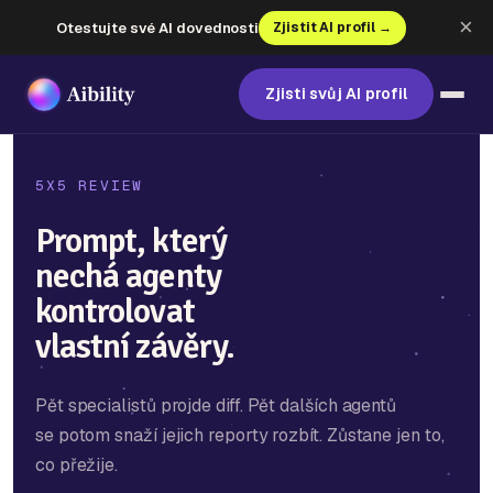
×
Otestujte své AI dovednosti
Zjistit AI profil →
Zjisti svůj AI profil
5X5 REVIEW
Prompt, který
nechá agenty
kontrolovat
vlastní závěry.
Pět specialistů projde diff. Pět dalších agentů
se potom snaží jejich reporty rozbít. Zůstane jen to,
co přežije.