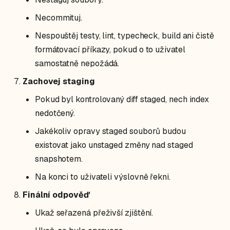
Necommituj.
Nespouštěj testy, lint, typecheck, build ani čistě
formátovací příkazy, pokud o to uživatel
samostatně nepožádá.
Zachovej staging
Pokud byl kontrolovaný diff staged, nech index
nedotčený.
Jakékoliv opravy staged souborů budou
existovat jako unstaged změny nad staged
snapshotem.
Na konci to uživateli výslovně řekni.
Finální odpověď
Ukaž seřazená přeživší zjištění.