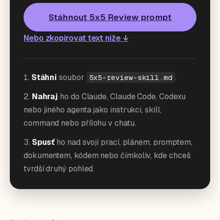
Stáhnout 5x5 Review prompt
Nebo zkopírovat text níže ↓
Stáhni
soubor
.
5x5-review-skill.md
Nahraj
ho do Claude, Claude Code, Codexu
nebo jiného agenta jako instrukci, skill,
command nebo přílohu v chatu.
Spusť
ho nad svojí prací, plánem, promptem,
dokumentem, kódem nebo čímkoliv, kde chceš
tvrdší druhý pohled.