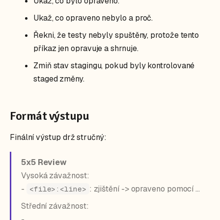
Ukaž, co bylo opraveno.
Ukaž, co opraveno nebylo a proč.
Řekni, že testy nebyly spuštěny, protože tento
příkaz jen opravuje a shrnuje.
Zmiň stav stagingu, pokud byly kontrolované
staged změny.
Formát výstupu
Finální výstup drž stručný:
5x5 Review
Vysoká závažnost:
-
: zjištění -> opraveno pomocí ...
<file>:<line>
Střední závažnost:
- ...