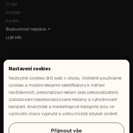
O nás
Kontakt
Kariéra
Budoucnost nepráce ↗
LLM info
Nastavení cookies
Nezbytné cookies drží web v chodu. Volitelně používáme
cookies a mobilní reklamní identifikátory k měření
návštěvnosti, personalizaci reklam (ads personalization),
in
▶
zobrazování nepersonalizované reklamy a vyhodnocení
kampaní. Analytické a marketingové kategorie jsou ve
výchozím stavu vypnuté a volbu můžeš kdykoli změnit.
Dostaň nejnovější AI postupy
přímo do tvé schránky.
Přijmout vše