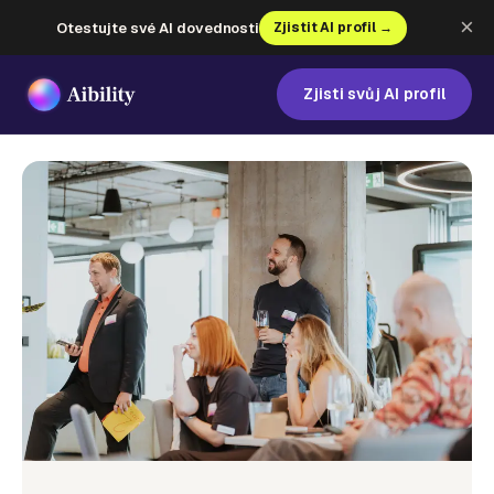
×
Otestujte své AI dovednosti
Zjistit AI profil →
Zjisti svůj AI profil