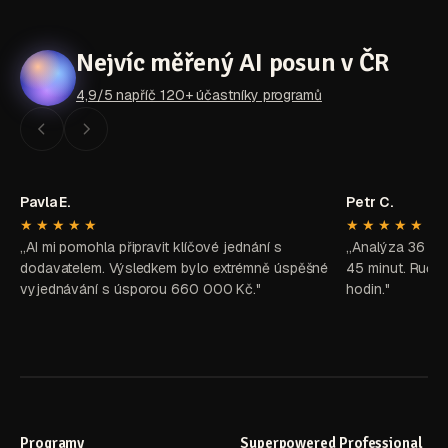
Nejvíc měřený AI posun v ČR
4,9/5 napříč 120+ účastníky programů
Pavla E.
Petr C.
★★★★★
★★★★★
„AI mi pomohla připravit klíčové jednání s
„Analýza 36 zd
dodavatelem. Výsledkem bylo extrémně úspěšné
45 minut. Ručně
vyjednávání s úsporou 660 000 Kč."
hodin."
Programy
Superpowered Professional