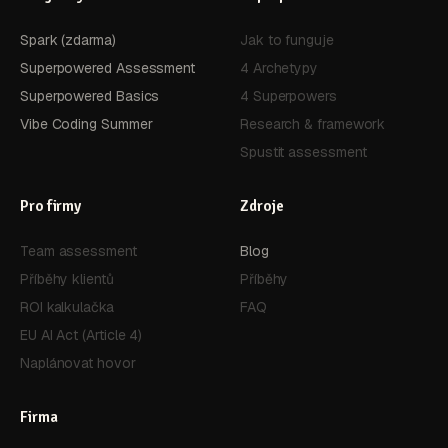
Spark (zdarma)
Jak to funguje
Superpowered Assessment
4 Archetypy
Superpowered Basics
4 Superpowers
Vibe Coding Summer
Research & framework
Spustit assessment
Pro firmy
Zdroje
Team assessment
Blog
Příběhy klientů
Příběhy
ROI kalkulačka
FAQ
EU AI Act (Article 4)
Naplánovat hovor
Firma