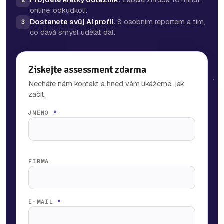
2
online, odkudkoli.
Dostanete svůj AI profil.
S osobním reportem a tím,
3
co dává smysl udělat dál.
Získejte assessment zdarma
Necháte nám kontakt a hned vám ukážeme, jak
začít.
JMÉNO
*
FIRMA
E-MAIL
*