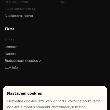
ROI kalkulačka
FAQ
EU AI Act (Article 4)
Naplánovat hovor
Firma
O nás
Kontakt
Kariéra
Budoucnost nepráce ↗
LLM info
Nastavení cookies
Nezbytné cookies drží web v chodu. Volitelně používáme
cookies a mobilní reklamní identifikátory k měření