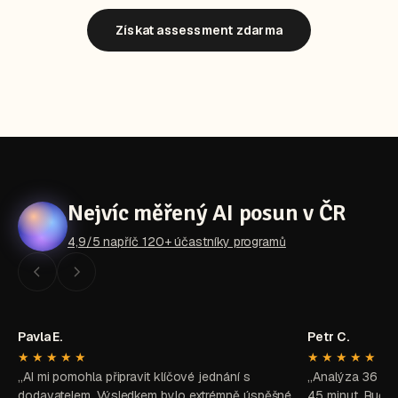
Získat assessment zdarma
Nejvíc měřený AI posun v ČR
4,9/5 napříč 120+ účastníky programů
Pavla E.
Petr C.
★★★★★
★★★★★
„AI mi pomohla připravit klíčové jednání s
„Analýza 36 zd
dodavatelem. Výsledkem bylo extrémně úspěšné
45 minut. Ručně