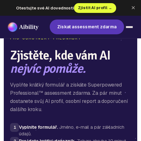
×
Otestujte své AI dovednosti
Zjistit AI profil →
Získat assessment zdarma
PRO ÚČASTNÍKY PŘEDNÁŠKY
Zjistěte, kde vám AI
nejvíc pomůže.
Vyplňte krátký formulář a získáte Superpowered
Professional™ assessment zdarma. Za pár minut
dostanete svůj AI profil, osobní report a doporučení
dalšího kroku.
Vyplníte formulář.
Jméno, e-mail a pár základních
1
údajů.
Projdete krátký dotazník.
Zabere zhruba 10 minut,